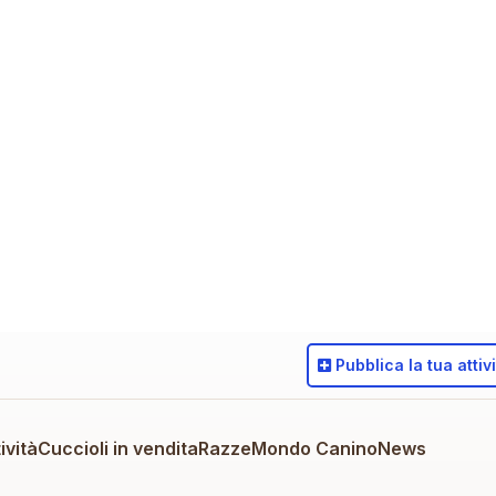
Pubblica
la tua attiv
ività
Cuccioli in vendita
Razze
Mondo Canino
News