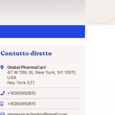
Contatto diretto
Global PharmaCart
47 W 13th St, New York, NY 10011,
USA
Ney York (LT)
+16393950815
+16393950815
missjessicaclaydon@gmail.com