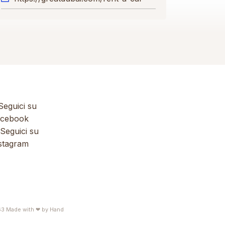
eguici su
cebook
Seguici su
stagram
63
Made with ❤ by
Hand