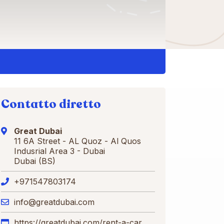
Contatto diretto
Great Dubai
11 6A Street - AL Quoz - Al Quos
Indusrial Area 3 - Dubai
Dubai (BS)
+971547803174
info@greatdubai.com
https://greatdubai.com/rent-a-car