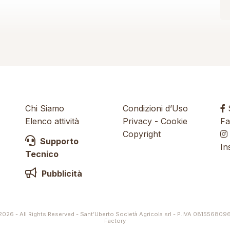
Chi Siamo
Condizioni d’Uso
S
Elenco attività
Privacy
-
Cookie
Fa
Copyright
Supporto
In
Tecnico
Pubblicità
026 - All Rights Reserved - Sant’Uberto Società Agricola srl - P.IVA 081556809
Factory