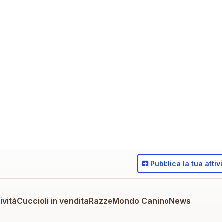
Pubblica
la tua attiv
ività
Cuccioli in vendita
Razze
Mondo Canino
News