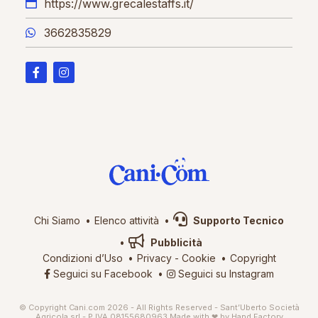
https://www.grecalestaffs.it/
3662835829
Chi Siamo
Elenco attività
Supporto Tecnico
Pubblicità
Condizioni d’Uso
Privacy
-
Cookie
Copyright
Seguici su Facebook
Seguici su Instagram
© Copyright Cani.com 2026 - All Rights Reserved - Sant’Uberto Società
Agricola srl - P.IVA 08155680963
Made with ❤ by
Hand Factory