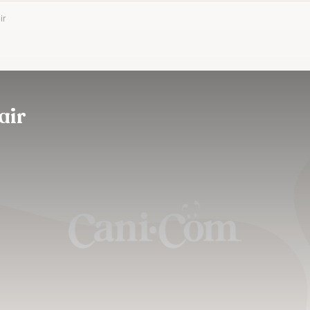
ir
air