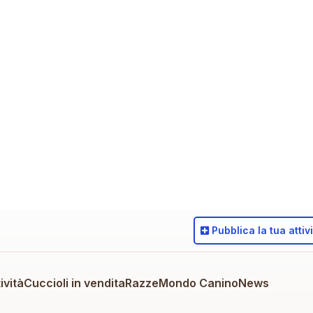
Pubblica
la tua attiv
ività
Cuccioli in vendita
Razze
Mondo Canino
News