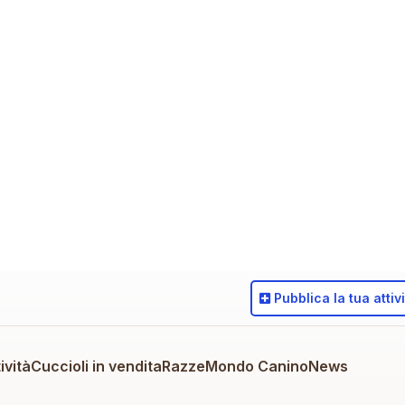
Pubblica
la tua attiv
ività
Cuccioli in vendita
Razze
Mondo Canino
News