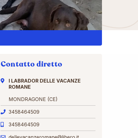
Contatto diretto
I LABRADOR DELLE VACANZE
ROMANE
MONDRAGONE (CE)
3458464509
3458464509
dellevacanzeromane@libero.it