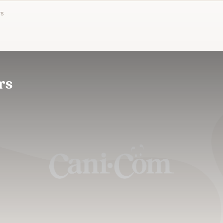
rs
rs