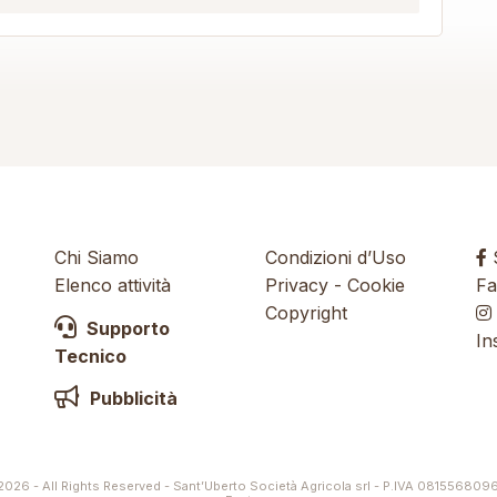
Chi Siamo
Condizioni d’Uso
S
Elenco attività
Privacy
-
Cookie
Fa
Copyright
Supporto
In
Tecnico
Pubblicità
026 - All Rights Reserved - Sant’Uberto Società Agricola srl - P.IVA 081556809