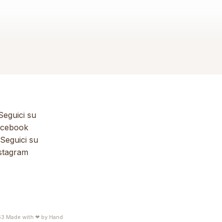
eguici su
cebook
Seguici su
stagram
63
Made with ❤ by
Hand