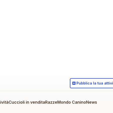
Pubblica
la tua attiv
ività
Cuccioli in vendita
Razze
Mondo Canino
News