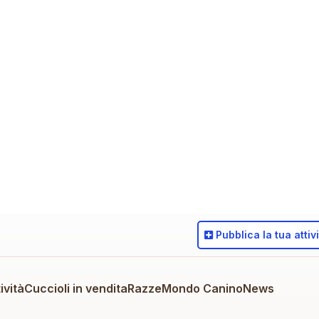
Pubblica
la tua attiv
ività
Cuccioli in vendita
Razze
Mondo Canino
News