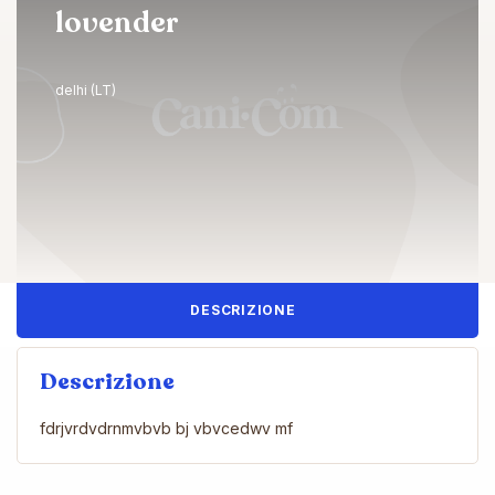
lovender
delhi (LT)
DESCRIZIONE
Descrizione
fdrjvrdvdrnmvbvb bj vbvcedwv mf