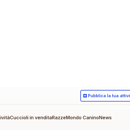
Pubblica
la tua attiv
ività
Cuccioli in vendita
Razze
Mondo Canino
News