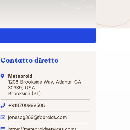
Contatto diretto
Meteoroid
1208 Brookside Way, Atlanta, GA
30339, USA
Brookside (BL)
+918700998508
jonesog369@foxroids.com
https://meteoroidservices.com/