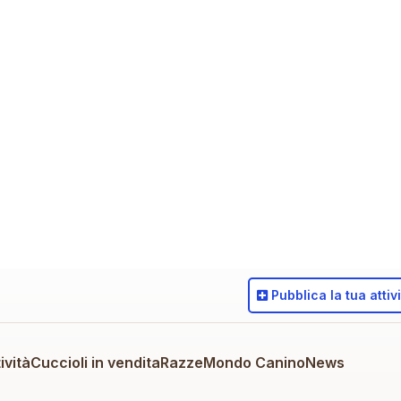
Pubblica
la tua attiv
ività
Cuccioli in vendita
Razze
Mondo Canino
News