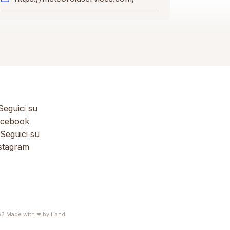
eguici su
cebook
Seguici su
stagram
63
Made with ❤ by
Hand