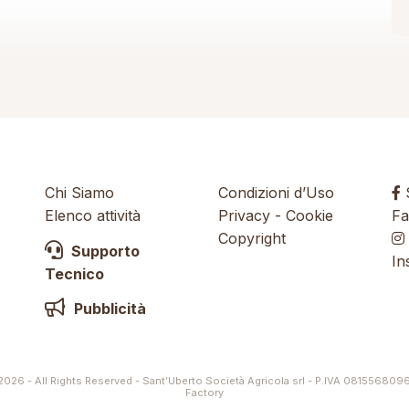
Chi Siamo
Condizioni d’Uso
S
Elenco attività
Privacy
-
Cookie
Fa
Copyright
Supporto
In
Tecnico
Pubblicità
026 - All Rights Reserved - Sant’Uberto Società Agricola srl - P.IVA 081556809
Factory