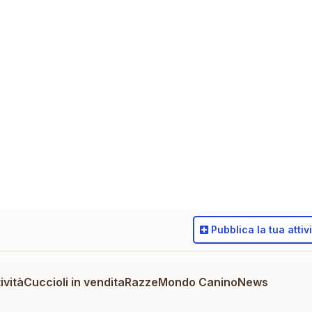
Pubblica
la tua attiv
ività
Cuccioli in vendita
Razze
Mondo Canino
News