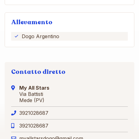
Allevamento
Dogo Argentino
Contatto diretto
My All Stars
Via Battisti
Mede (PV)
3921028687
3921028687
myallstarsdogo@gmail.com