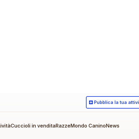
Pubblica
la tua attiv
ività
Cuccioli in vendita
Razze
Mondo Canino
News