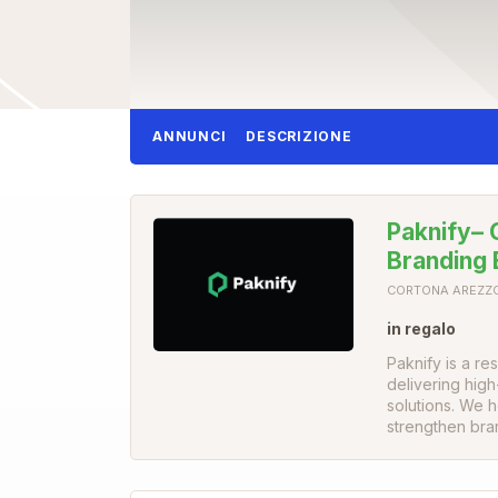
ANNUNCI
DESCRIZIONE
Paknify– 
Branding 
CORTONA AREZZO
in regalo
Paknify is a r
delivering high
solutions. We 
strengthen bran