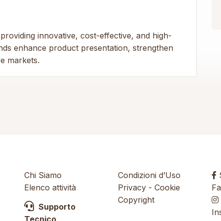
oviding innovative, cost-effective, and high-
ands enhance product presentation, strengthen
ive markets.
Chi Siamo
Condizioni d’Uso
S
Elenco attività
Privacy
-
Cookie
Fa
Copyright
Supporto
In
Tecnico