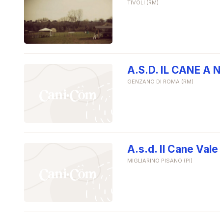
TIVOLI (RM)
A.S.D. IL CANE 
GENZANO DI ROMA (RM)
A.s.d. Il Cane Vale
MIGLIARINO PISANO (PI)