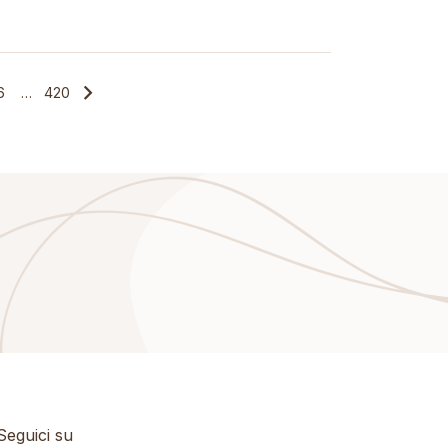
6
…
420
eguici su