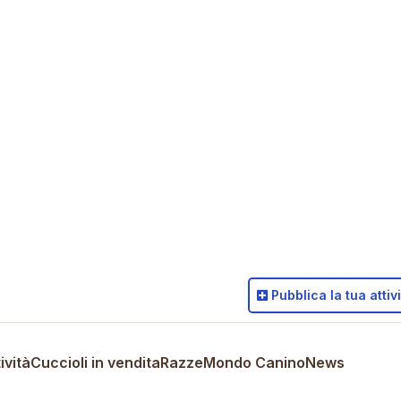
Pubblica
la tua attiv
ività
Cuccioli in vendita
Razze
Mondo Canino
News