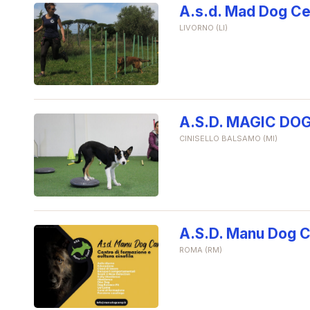
A.s.d. Mad Dog Cen
LIVORNO (LI)
A.S.D. MAGIC DO
CINISELLO BALSAMO (MI)
A.S.D. Manu Dog 
ROMA (RM)