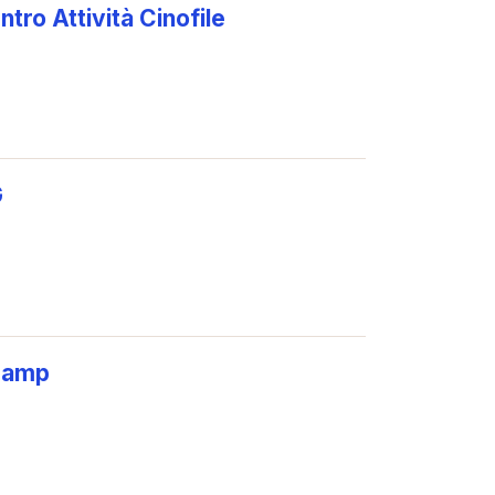
tro Attività Cinofile
G
Camp