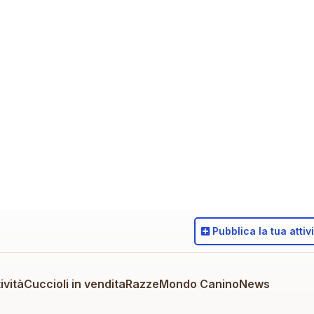
Pubblica
la tua attiv
ività
Cuccioli in vendita
Razze
Mondo Canino
News