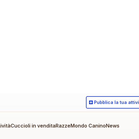
Pubblica
la tua attiv
ività
Cuccioli in vendita
Razze
Mondo Canino
News