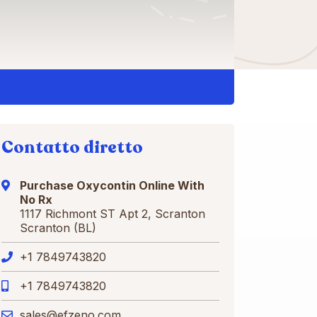
Contatto diretto
Purchase Oxycontin Online With
No Rx
1117 Richmont ST Apt 2, Scranton
Scranton (BL)
+1 7849743820
+1 7849743820
sales@efzeno.com