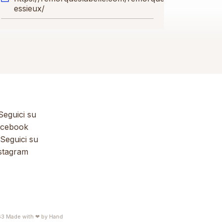
essieux/
eguici su
cebook
Seguici su
stagram
63
Made with ❤ by
Hand