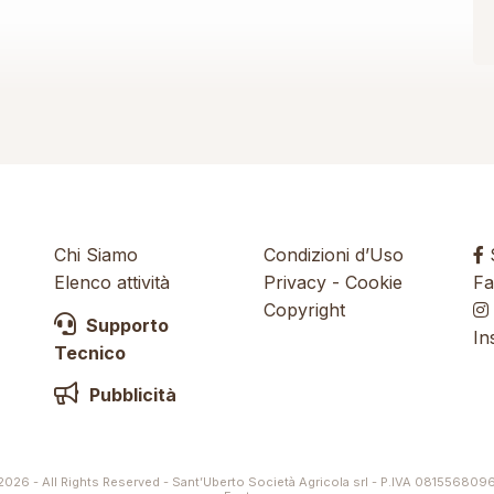
Chi Siamo
Condizioni d’Uso
S
Elenco attività
Privacy
-
Cookie
Fa
Copyright
Supporto
In
Tecnico
Pubblicità
026 - All Rights Reserved - Sant’Uberto Società Agricola srl - P.IVA 081556809