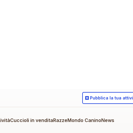
Pubblica
la tua attiv
ività
Cuccioli in vendita
Razze
Mondo Canino
News