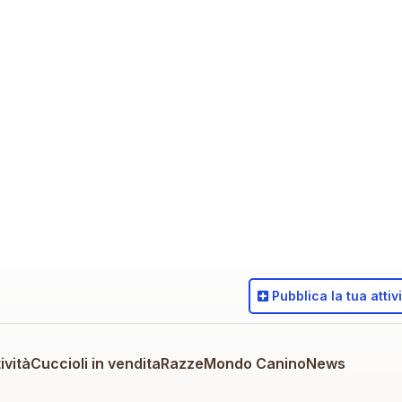
Pubblica
la tua attiv
ività
Cuccioli in vendita
Razze
Mondo Canino
News