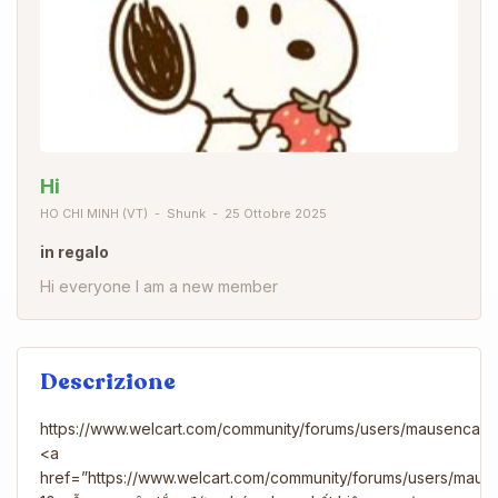
Hi
HO CHI MINH (VT)
Shunk
25 Ottobre 2025
in regalo
Hi everyone I am a new member
Descrizione
https://www.welcart.com/community/forums/users/mausencay
<a
href=”https://www.welcart.com/community/forums/users/ma