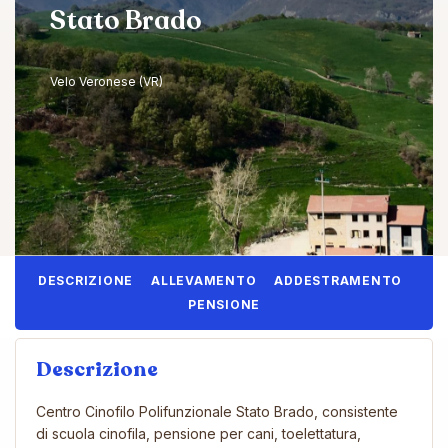
Stato Brado
Velo Veronese (VR)
DESCRIZIONE
ALLEVAMENTO
ADDESTRAMENTO
PENSIONE
Descrizione
Centro Cinofilo Polifunzionale Stato Brado, consistente
di scuola cinofila, pensione per cani, toelettatura,