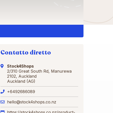
Contatto diretto
Stock4Shops
2/310 Great South Rd, Manurewa
2102, Auckland
Auckland (AG)
+6492686089
hello@stock4shops.co.nz
https://stock4shops.co.nz/product-