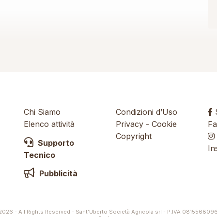
Chi Siamo
Condizioni d’Uso
S
Elenco attività
Privacy
-
Cookie
Fa
Copyright
Supporto
In
Tecnico
Pubblicità
026 - All Rights Reserved - Sant’Uberto Società Agricola srl - P.IVA 081556809