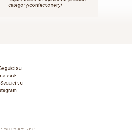
category/confectionery/
eguici su
cebook
Seguici su
stagram
63
Made with ❤ by
Hand