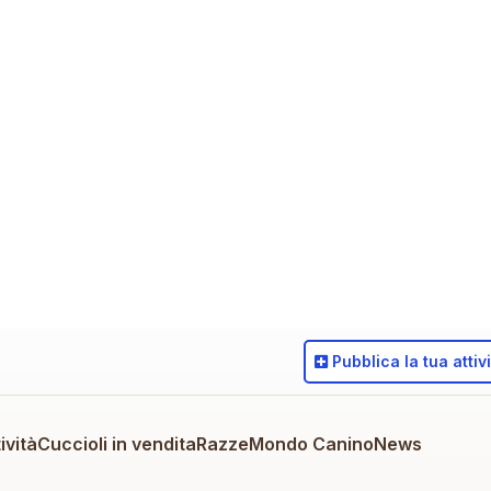
Pubblica
la tua attiv
ività
Cuccioli in vendita
Razze
Mondo Canino
News