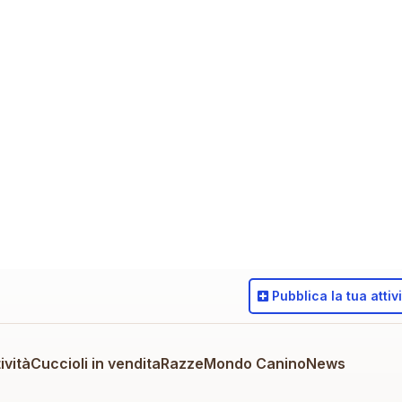
Pubblica
la tua attiv
ività
Cuccioli in vendita
Razze
Mondo Canino
News