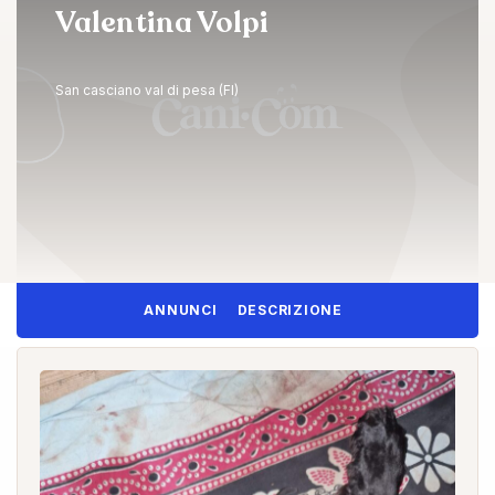
Valentina Volpi
San casciano val di pesa (FI)
ANNUNCI
DESCRIZIONE