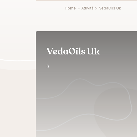
Home
>
Attività
>
VedaOils Uk
VedaOils Uk
()