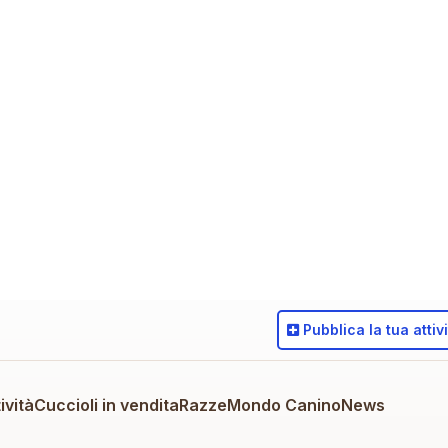
Pubblica
la tua attiv
ività
Cuccioli in vendita
Razze
Mondo Canino
News