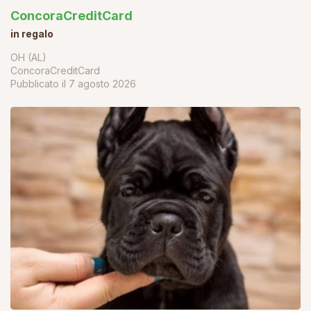
ConcoraCreditCard
in regalo
OH (AL)
ConcoraCreditCard
Pubblicato il
7 agosto 2026