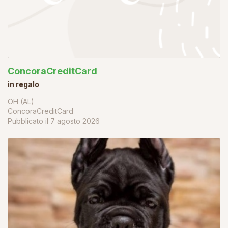
ConcoraCreditCard
in regalo
OH (AL)
ConcoraCreditCard
Pubblicato il
7 agosto 2026