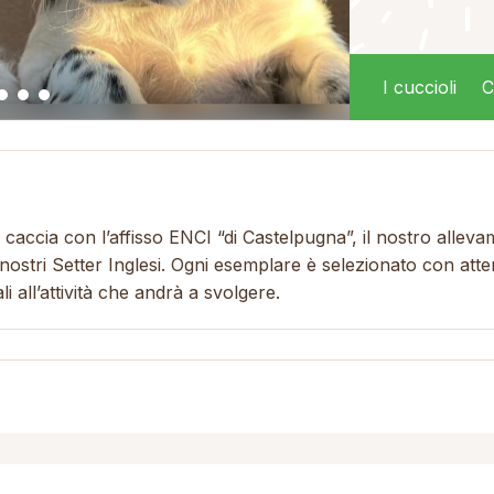
I cuccioli
C
a caccia con l’affisso ENCI “di Castelpugna”, il nostro allev
 nostri Setter Inglesi. Ogni esemplare è selezionato con at
i all’attività che andrà a svolgere.