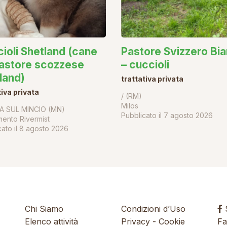
ioli Shetland (cane
Pastore Svizzero Bi
astore scozzese
– cuccioli
land)
trattativa privata
tiva privata
/ (RM)
Milos
A SUL MINCIO (MN)
Pubblicato il
7 agosto 2026
mento Rivermist
ato il
8 agosto 2026
Chi Siamo
Condizioni d’Uso
S
Elenco attività
Privacy
-
Cookie
Fa