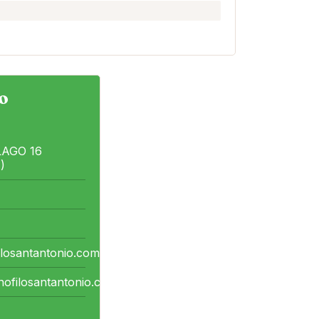
o
LAGO 16
)
ilosantantonio.com
nofilosantantonio.com