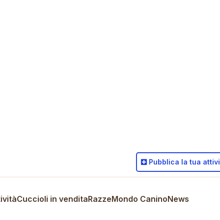
Pubblica
la tua attiv
ività
Cuccioli in vendita
Razze
Mondo Canino
News