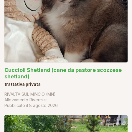
Cuccioli Shetland (cane da pastore scozzese
shetland)
trattativa privata
RIVALTA SUL MINCIO (MN)
Allevamento Rivermist
Pubblicato il
8 agosto 2026