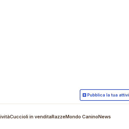
Pubblica
la tua attiv
ività
Cuccioli in vendita
Razze
Mondo Canino
News