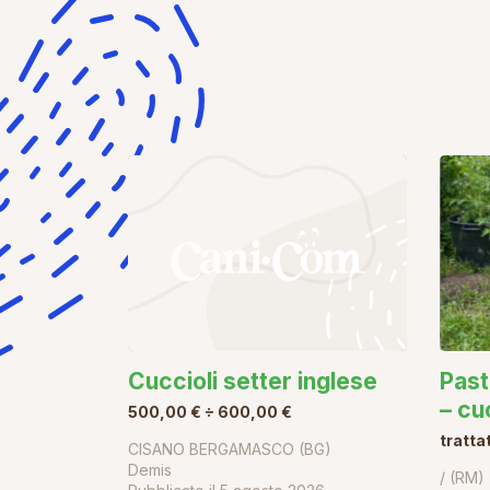
Cuccioli setter inglese
Past
– cu
500,00 € ÷ 600,00 €
tratta
CISANO BERGAMASCO (BG)
Demis
/ (RM)