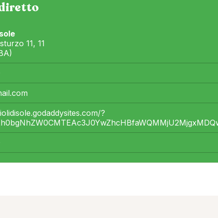
diretto
 sole
 sturzo 11, 11
BA)
0
ail.com
ciolidisole.godaddysites.com/?
ZXh0bgNhZW0CMTEAc3J0YwZhcHBfaWQMMjU2MjgxMDQwNT
0