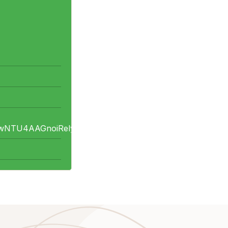
U4AAGnoiRely9cpYX8EojeFucChvG203jXpzV9fzJTeZ14