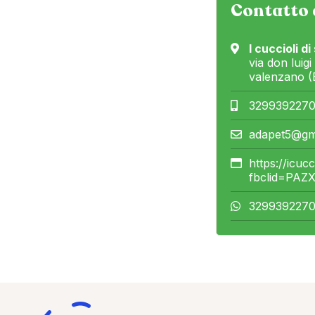
Contatto 
I cuccioli di
via don luigi
valenzano (
329939227
adapet5@gm
https://icuc
fbclid=PA
329939227