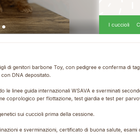
I cuccioli
C
igli di genitori barbone Toy, con pedigree e conferma di tagl
 e con DNA depositato.
o le linee guida internazionali WSAVA e sverminati second
 coprologico per flottazione, test giardia e test per parvovi
 genetici sui cuccioli prima della cessione.
inazioni e sverminazioni, certificato di buona salute, esami c