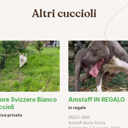
Altri cuccioli
ore Svizzero Bianco
Amstaff IN REGALO
ccioli
in regalo
tiva privata
ANZIO (RM)
Amstaff Anzio Roma