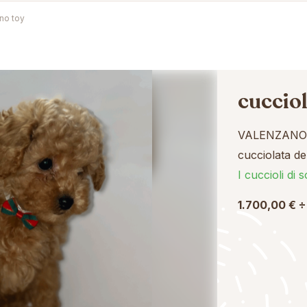
ino toy
cuccio
VALENZANO 
cucciolata de
I cuccioli di s
1.700,00 € ÷