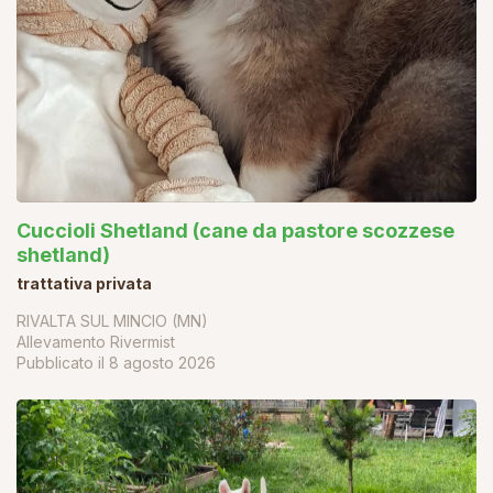
Cuccioli Shetland (cane da pastore scozzese
shetland)
trattativa privata
RIVALTA SUL MINCIO (MN)
Allevamento Rivermist
Pubblicato il
8 agosto 2026