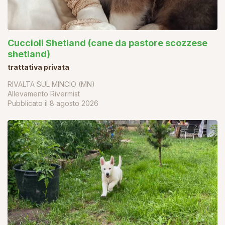
Cuccioli Shetland (cane da pastore scozzese
shetland)
trattativa privata
RIVALTA SUL MINCIO (MN)
Allevamento Rivermist
Pubblicato il
8 agosto 2026