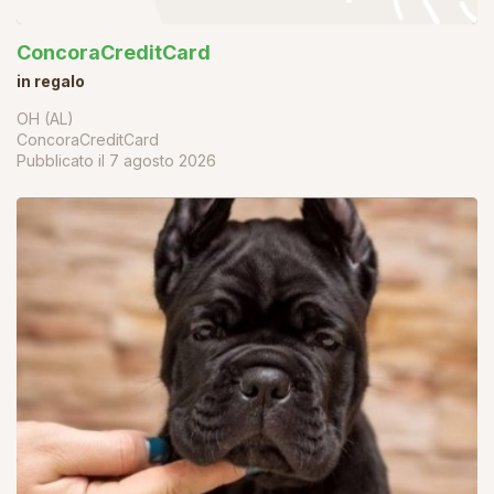
ConcoraCreditCard
in regalo
OH (AL)
ConcoraCreditCard
Pubblicato il
7 agosto 2026