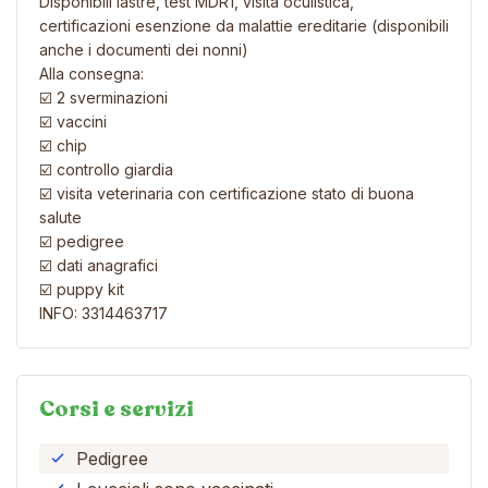
Disponibili lastre, test MDR1, visita oculistica,
certificazioni esenzione da malattie ereditarie (disponibili
anche i documenti dei nonni)
Alla consegna:
☑️ 2 sverminazioni
☑️ vaccini
☑️ chip
☑️ controllo giardia
☑️ visita veterinaria con certificazione stato di buona
salute
☑️ pedigree
☑️ dati anagrafici
☑️ puppy kit
INFO: 3314463717
Corsi e servizi
Pedigree