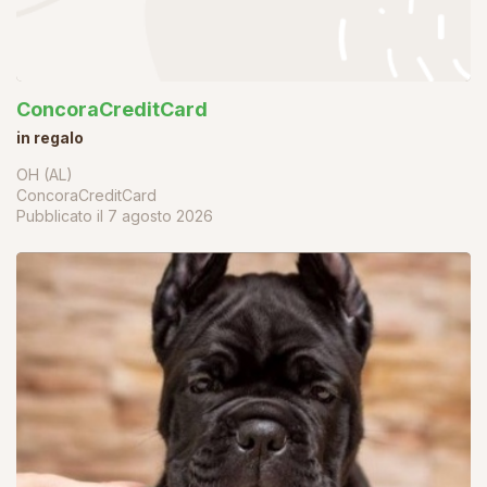
ConcoraCreditCard
in regalo
OH (AL)
ConcoraCreditCard
Pubblicato il
7 agosto 2026