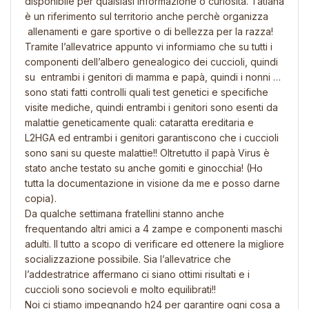
disponibile per qualsiasi informazione o curiosità. Tatiana
è un riferimento sul territorio anche perchè organizza
allenamenti e gare sportive o di bellezza per la razza!
Tramite l’allevatrice appunto vi informiamo che su tutti i
componenti dell’albero genealogico dei cuccioli, quindi
su entrambi i genitori di mamma e papà, quindi i nonni …
sono stati fatti controlli quali test genetici e specifiche
visite mediche, quindi entrambi i genitori sono esenti da
malattie geneticamente quali: cataratta ereditaria e
L2HGA ed entrambi i genitori garantiscono che i cuccioli
sono sani su queste malattie!! Oltretutto il papà Virus è
stato anche testato su anche gomiti e ginocchia! (Ho
tutta la documentazione in visione da me e posso darne
copia).
Da qualche settimana fratellini stanno anche
frequentando altri amici a 4 zampe e componenti maschi
adulti. Il tutto a scopo di verificare ed ottenere la migliore
socializzazione possibile. Sia l’allevatrice che
l’addestratrice affermano ci siano ottimi risultati e i
cuccioli sono socievoli e molto equilibrati!!
Noi ci stiamo impegnando h24 per garantire ogni cosa a