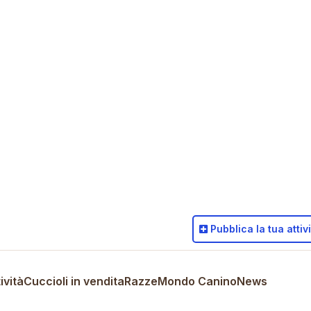
Pubblica
la tua attiv
ività
Cuccioli in vendita
Razze
Mondo Canino
News