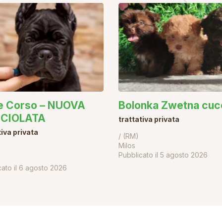
e Corso – NUOVA
Bolonka Zwetna cucc
CIOLATA
trattativa privata
tiva privata
/ (RM)
Milos
Pubblicato il
5 agosto 2026
ato il
6 agosto 2026