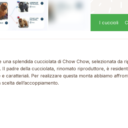
I cuccioli
C
e una splendida cucciolata di Chow Chow, selezionata da ripr
 Il padre della cucciolata, rinomato riproduttore, è residen
e e caratteriali. Per realizzare questa monta abbiamo affront
la scelta dell’accoppiamento.