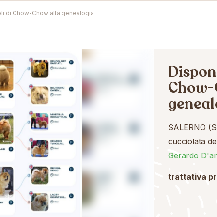
ioli di Chow-Chow alta genealogia
Disponi
Chow-
geneal
SALERNO (S
cucciolata d
Gerardo D'am
trattativa p