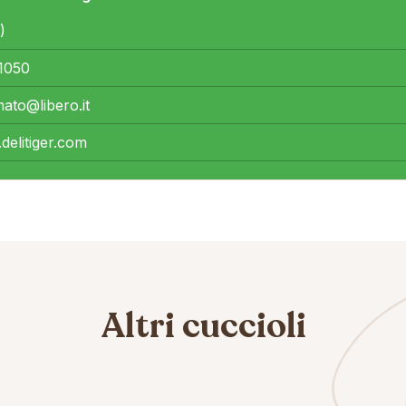
)
1050
ato@libero.it
delitiger.com
Altri cuccioli