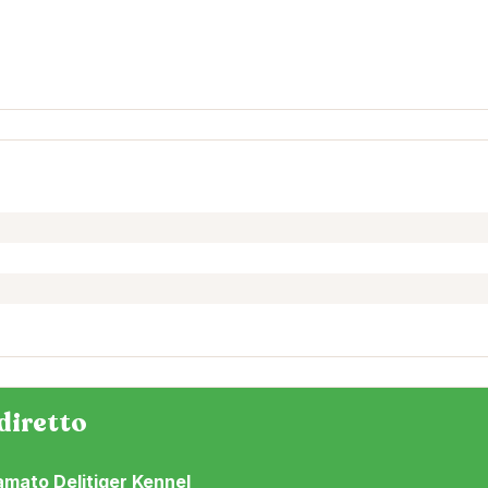
diretto
mato Delitiger Kennel