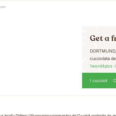
coin
Get a f
DORTMUND,
cucciolata de
1word4pics
in regalo
I cuccioli
C
<a href=”https://freespinscoinmaster.de/”>visit website to 