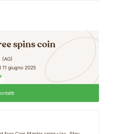
ree spins coin
 (AG)
l 11 giugno 2025
ontatti
get free Coin Master spins</a>. Stay