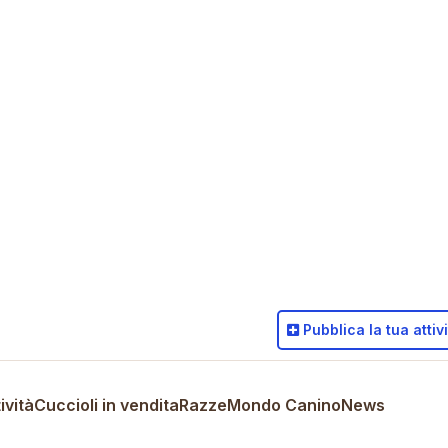
Pubblica
la tua attiv
ività
Cuccioli in vendita
Razze
Mondo Canino
News