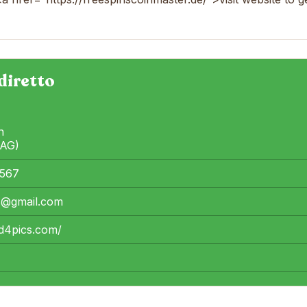
diretto
n
(AG)
567
s@gmail.com
rd4pics.com/