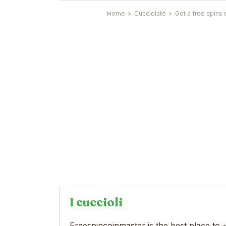
Home
>
Cucciolate
>
Get a free spins 
I cuccioli
Freespincoinmaster is the best place to 