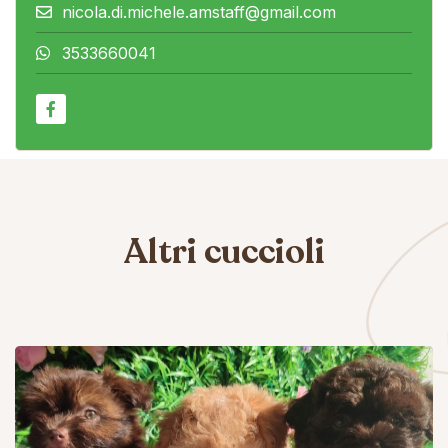
nicola.di.michele.amstaff@gmail.com
3533660041
Altri cuccioli