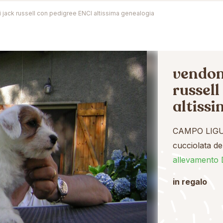
i jack russell con pedigree ENCI altissima genealogia
vendons
russell
altiss
CAMPO LIGU
cucciolata de
allevamento 
in regalo