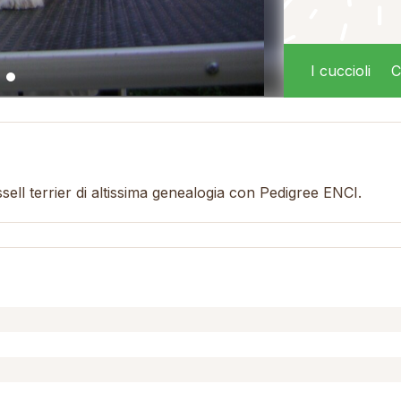
I cuccioli
C
ussell terrier di altissima genealogia con Pedigree ENCI.