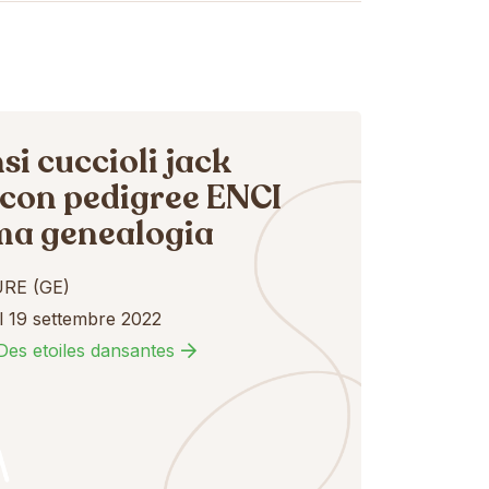
i cuccioli jack
 con pedigree ENCI
ima genealogia
RE (GE)
l 19 settembre 2022
Des etoiles dansantes