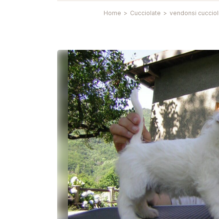
Home
>
Cucciolate
>
vendonsi cucciol