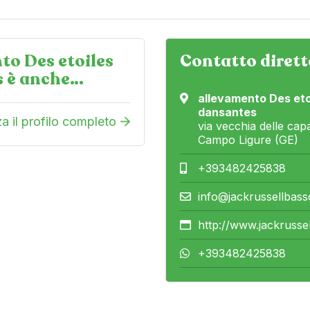
to Des etoiles
Contatto dirett
s è anche…
allevamento Des eto
dansantes
za il profilo completo
via vecchia delle ca
Campo Ligure (GE)
+393482425838
info@jackrussellbass
http://www.jackrusse
+393482425838