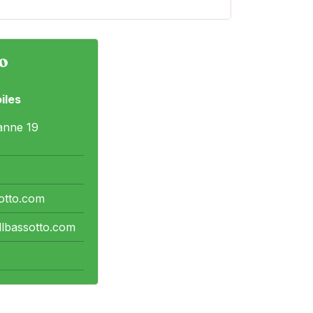
o
iles
panne 19
otto.com
llbassotto.com