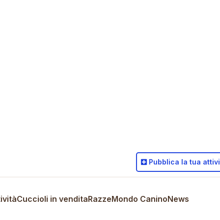
Pubblica
la tua attiv
ività
Cuccioli in vendita
Razze
Mondo Canino
News