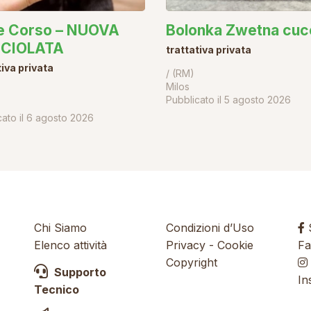
e Corso – NUOVA
Bolonka Zwetna cucc
CIOLATA
trattativa privata
tiva privata
/ (RM)
Milos
Pubblicato il
5 agosto 2026
ato il
6 agosto 2026
Chi Siamo
Condizioni d’Uso
S
Elenco attività
Privacy
-
Cookie
Fa
Copyright
Supporto
In
Tecnico