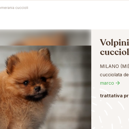
pomerania cuccioli
Volpini
cucciol
MILANO (MI
cucciolata d
marco
trattativa p