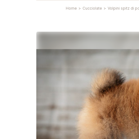
Home
>
Cucciolate
>
Volpini spitz di 