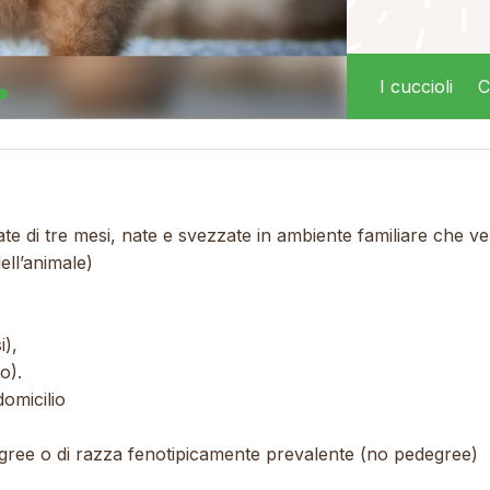
I cuccioli
C
olate di tre mesi, nate e svezzate in ambiente familiare che 
dell’animale)
i),
o).
omicilio
degree o di razza fenotipicamente prevalente (no pedegree)