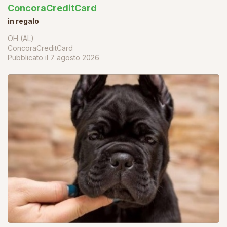
ConcoraCreditCard
in regalo
OH (AL)
ConcoraCreditCard
Pubblicato il
7 agosto 2026