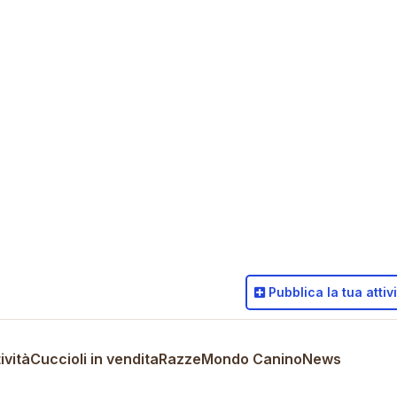
Pubblica
la tua attiv
ività
Cuccioli in vendita
Razze
Mondo Canino
News