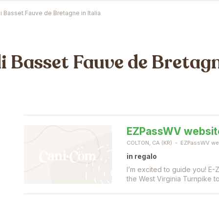
di Basset Fauve de Bretagne in Italia
di Basset Fauve de Bretagne
EZPassWV websit
COLTON, CA (KR)
EZPassWV we
in regalo
I’m excited to guide you! E-Z
the West Virginia Turnpike 