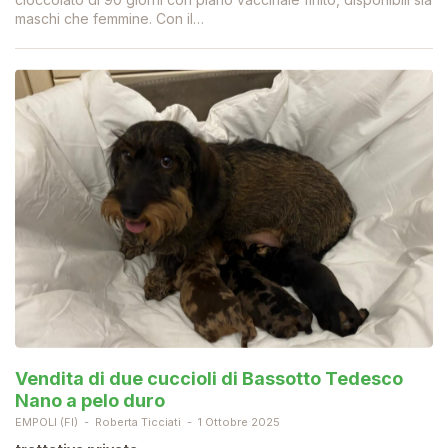
maschi che femmine. Con il…
Vendita di due cuccioli di Bassotto Tedesco
Nano a pelo duro
EMPOLI (FI)
Roberta Ticciati
1 Ottobre 2025