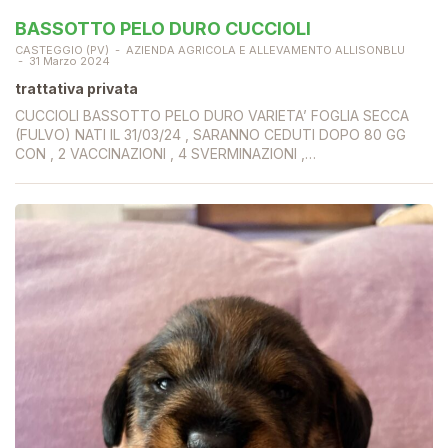
BASSOTTO PELO DURO CUCCIOLI
CASTEGGIO (PV)
AZIENDA AGRICOLA E ALLEVAMENTO ALLISONBLU
31 Marzo 2024
trattativa privata
CUCCIOLI BASSOTTO PELO DURO VARIETA’ FOGLIA SECCA
(FULVO) NATI IL 31/03/24 , SARANNO CEDUTI DOPO 80 GG
CON , 2 VACCINAZIONI , 4 SVERMINAZIONI ,…