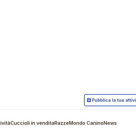
Pubblica
la tua attiv
ività
Cuccioli in vendita
Razze
Mondo Canino
News