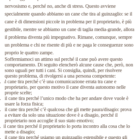
nervosismo e, perché no, anche di stress. Questo avviene
specialmente quando abbiamo un cane che tira al guinzaglio: se il
cane è di dimensioni piccole in problema per il proprietario, è più
gestibile, mentre se abbiamo un cane di taglia media-grande, allora
il problema diventa più impegnativo. Rimane, comunque, sempre
un problema e chi ne risente di più e ne paga le conseguenze sono
proprio le quattro zampe.
Soffermiamoci un attimo sul perché il cane può avere questo
comportamento. Di seguito elencherò alcune cause che, però, non
sono uguali per tutti i cani. Si consiglia, quindi, per risolvere
questo problema, di rivolgersi a una persona competente:
.
l cane tira perché c’è una comunicazione errata tra cane e
i
proprietario, per questo motivo il cane diventa autonomo nelle
proprie scelte;
.
il cane tira perché l’unico modo che ha per andare dove vuole è
usare la forza fisica;
.
il cane tira perché c’è qualcosa che gli mette paura/disagio: prova
a evitare da solo una situazione dove è a disagio, perché il
proprietario non accoglie il suo stato emotivo;
.
il cane tira perché il proprietario lo porta incontro alla cosa che lo
mette a disagio;
.
il cane tira perché usiamo un guinzaglio estensibile e questo gli