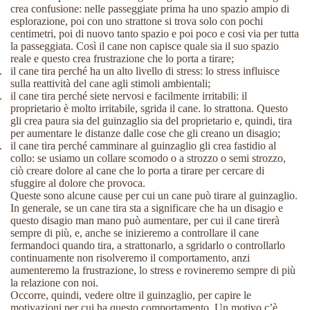
crea confusione: nelle passeggiate prima ha uno spazio ampio di
esplorazione, poi con uno strattone si trova solo con pochi
centimetri, poi di nuovo tanto spazio e poi poco e cosi via per tutta
la passeggiata. Così il cane non capisce quale sia il suo spazio
reale e questo crea frustrazione che lo porta a tirare;
.
il cane tira perché ha un alto livello di stress: lo stress influisce
sulla reattività del cane agli stimoli ambientali;
.
il cane tira perché siete nervosi e facilmente irritabili: il
proprietario è molto irritabile, sgrida il cane. lo strattona. Questo
gli crea paura sia del guinzaglio sia del proprietario e, quindi, tira
per aumentare le distanze dalle cose che gli creano un disagio;
.
il cane tira perché camminare al guinzaglio gli crea fastidio al
collo: se usiamo un collare scomodo o a strozzo o semi strozzo,
ciò creare dolore al cane che lo porta a tirare per cercare di
sfuggire al dolore che provoca.
Queste sono alcune cause per cui un cane può tirare al guinzaglio.
In generale, se un cane tira sta a significare che ha un disagio e
questo disagio man mano può aumentare, per cui il cane tirerà
sempre di più, e, anche se inizieremo a controllare il cane
fermandoci quando tira, a strattonarlo, a sgridarlo o controllarlo
continuamente non risolveremo il comportamento, anzi
aumenteremo la frustrazione, lo stress e rovineremo sempre di più
la relazione con noi.
Occorre, quindi, vedere oltre il guinzaglio, per capire le
motivazioni per cui ha questo comportamento. Un motivo c’è