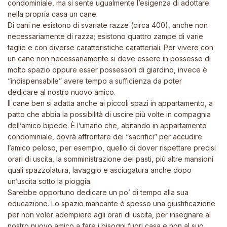
condominiale, ma si sente ugualmente l’esigenza di adottare
nella propria casa un cane.
Di cani ne esistono di svariate razze (circa 400), anche non
necessariamente di razza; esistono quattro zampe di varie
taglie e con diverse caratteristiche caratteriali. Per vivere con
un cane non necessariamente si deve essere in possesso di
molto spazio oppure esser possessori di giardino, invece è
“indispensabile” avere tempo a sufficienza da poter
dedicare al nostro nuovo amico.
Il cane ben si adatta anche ai piccoli spazi in appartamento, a
patto che abbia la possibilità di uscire più volte in compagnia
dell’amico bipede. Ѐ l’umano che, abitando in appartamento
condominiale, dovrà affrontare dei “sacrifici” per accudire
l’amico peloso, per esempio, quello di dover rispettare precisi
orari di uscita, la somministrazione dei pasti, più altre mansioni
quali spazzolatura, lavaggio e asciugatura anche dopo
un’uscita sotto la pioggia.
Sarebbe opportuno dedicare un po’ di tempo alla sua
educazione. Lo spazio mancante è spesso una giustificazione
per non voler adempiere agli orari di uscita, per insegnare al
nostro nuovo amico a fare i bisogni fuori casa e non al suo