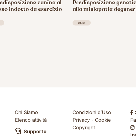
edisposizione canina al
Predisposizione geneti
sso indotto da esercizio
alla mielopatia degener
cura
Chi Siamo
Condizioni d’Uso
S
Elenco attività
Privacy
-
Cookie
Fa
Copyright
Supporto
In