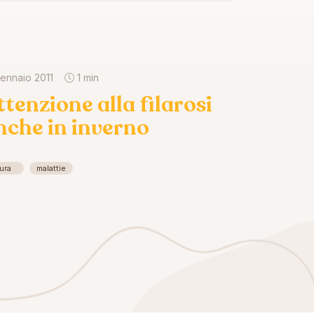
gennaio 2011
1 min
ttenzione alla filarosi
nche in inverno
ura
malattie