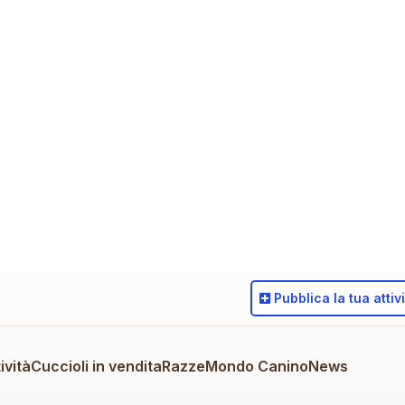
Pubblica
la tua attiv
ività
Cuccioli in vendita
Razze
Mondo Canino
News