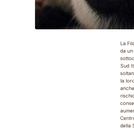
La Fil
da un 
sotto
Sud It
soltan
la lor
anche 
rischi
conse
aument
Centro
della 