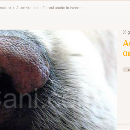
essere
>
Attenzione alla filarosi anche in inverno
31 
A
a
c