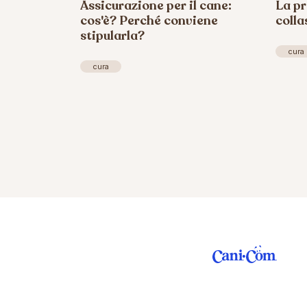
Assicurazione per il cane:
La pr
cos'è? Perché conviene
colla
stipularla?
cura
cura