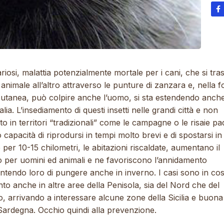
ariosi, malattia potenzialmente mortale per i cani, che si tra
animale all’altro attraverso le punture di zanzara e, nella 
cutanea, può colpire anche l’uomo, si sta estendendo anche
alia. L’insediamento di questi insetti nelle grandi città e non
to in territori “tradizionali” come le campagne o le risaie p
o capacità di riprodursi in tempi molto brevi e di spostarsi in
per 10-15 chilometri, le abitazioni riscaldate, aumentano il
o per uomini ed animali e ne favoriscono l’annidamento
ntendo loro di pungere anche in inverno. I casi sono in co
o anche in altre aree della Penisola, sia del Nord che del
, arrivando a interessare alcune zone della Sicilia e buona
Sardegna. Occhio quindi alla prevenzione.