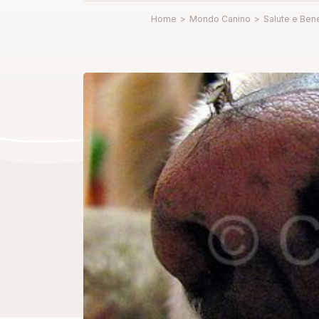
Home
>
Mondo Canino
>
Salute e Ben