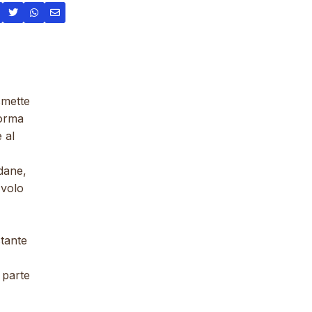
smette
forma
 al
adane,
 volo
stante
 parte