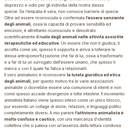
disprezzo e odio per gli individui della nostra stessa
specie. Se
l’empatia
è vera, non conosce barriere di specie.
Oltre ad essere riconosciuta e confermata
l’essere senziente
degli animali
, ossia la capacità di provare sensibilità ed
emozioni, è altrettanto riconosciuto e dimostrato
scientificamente
il ruolo degli animali nelle attività assistite
terapeutiche ed educative
. Un essere che non ti giudica, ti
accetta come sei, spesso ti sopporta e arriva a tollerare la
stessa antropomorfizzazione che fai di lui, ossia a trasformarlo
e a far di lui un surrogato dell’essere umano, che spesso ti
manca o con il quale fai fatica a relazionarti.
Il vero animalismo è riconoscere
la tutela giuridica ed etica
degli animali
, per questo motivo tra le varie associazioni
animaliste ci dovrebbe essere una comunione di intenti e non
come spesso accade divergenze e lotte intestine. Il movimento
animalista Italiano viene spesso inteso come un unico blocco,
pur essendo un collage di storie, relazioni, e linguaggi politici
completamente diversi. A mio parere
l’attivismo animalista è
molto confuso e caotico
, con una mancanza d’identità
collettiva che si palesa con un’assenza della lettura condivisa