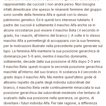
rappresentato dai cuccioli ) non andrà perso. Non bisogna
infatti dimenticare che spesso le rimanenti femmine del gruppo
sono sorelle della femmina Alfa e quindi con lo stesso
patrimonio genetico. Ed è quindi loro interesse tutelarlo. Il
padre dei cuccioli è solitamente il maschio Alfa anche se in
alcune circostanze può essere il maschio Beta ( il secondo in
grado, tra i maschi, all’interno del branco ). A volte è lo stesso
maschio Alfa a permettergli di accoppiarsi con la sua femmina,
per le motivazioni illustrate nella precedente parte generale sul
lupo. La femmina Alfa mantiene la sua posizione gerarchica di
dominanza per 5-6 anni, mentre il maschio dominante,
solitamente, decade dalla sua posizione di Alfa dopo 2-3 anni.
Il maschio Beta: questi ricopre la seconda posizione gerarchica
maschile all’interno del suo branco. In sostanza è il secondo in
grado dopo il maschio Alfa. Ma mentre quest’ultimo gode di
altissimo rispetto da parte degli individui subordinati del
branco, il maschio Beta vede continuamente minacciata la sua
posizione gerarchica dai subordinati medesimi che tentano di
scalzarlo dalla sua posizione nella speranza, un giorno, di
diventare i futuri individui Alfa. Per tale ragione, a differenza