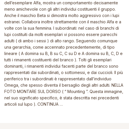
dell’esemplare Alfa, mostra un comportamento decisamente
meno amichevole con gli altri individui costituenti il gruppo.
Anche il maschio Beta si dimostra molto aggressivo con i lupi
estranei. Collabora inoltre strettamente con il maschio Alfa e a
volte con la sua femmina. I subordinati: nel caso di branchi di
lupi costituiti da molti esemplari vi possono essere parecchi
adulti ( di ambo i sessi ) di alto rango. Seguendo comunque
una gerarchia, come accennato precedentemente, di tipo
lineare ( A domina su B, B su C, C su D e A domina su B, C, D e
tutti i rimanenti costituenti del branco ). Tolti gli esemplari
dominanti, i rimanenti individui facenti parte del branco sono
rappresentati dai subordinati, o sottomessi, e dai cuccioli. Il più
periferico tra i subordinati è rappresentato dall’individuo
Omega, che spesso diventa il bersaglio degli altri adulti. NELLA
FOTO MONTARE SUL DORSO ( “ Mounting ”. Questa immagine,
nel suo significato specifico, è stata descritta nei precedenti
articoli sul lupo ). CONTINUA …