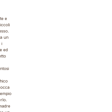
te e
iccoli
esso.
ca un
 i
re ed
etto
ntosi
chico
bocca
esempio
rlo.
 madre