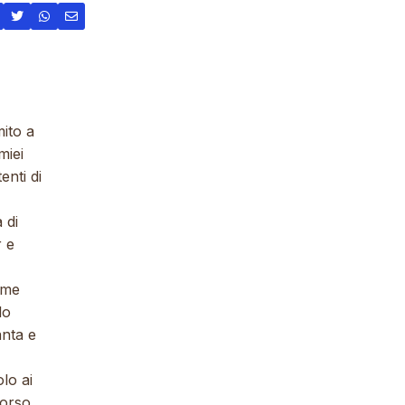
mito a
miei
nti di
 di
r e
ime
lo
anta e
lo ai
corso