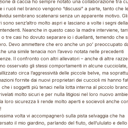
zione di caccia ho sempre notato una collaborazione tra cuc
 i ruoli nel branco vengono “discussi” a parte, tanto che le
ndividui sembrano scatenarsi senza un apparente motivo. Gli
i sono senz’altro molto aspri e lasciano a volte i segni della
ontendenti. Neanche in questo caso la madre interviene, tan
 o tre casi ho dovuto separare io i duellanti, temendo che s
sero. Devo ammettere che ero anche un po’ preoccupato da
che una simile tenacia non l’avevo notata nelle precedenti
enze. Il confronto con altri allevatori – anche di altre razz
no osservato gli stessi comportamenti in alcune cucciolate,
illizzato circa l’aggressività delle piccole belve, ma soprattu
azioni fornite dai nuovi proprietari dei cuccioli mi hanno fa
 che i soggetti più tenaci nella lotta interna al piccolo branc
ivelati molto sicuri e per nulla litigiosi nel loro nuovo ambie
la loro sicurezza li rende molto aperti e socievoli anche con
!
ossima volta vi accompagnerò sulla pista selvaggia che ha
ersato il mio giardino, parlando del fiuto, dell’ululato e dello