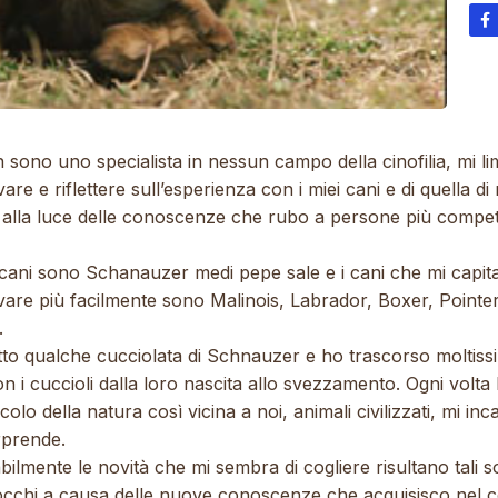
 sono uno specialista in nessun campo della cinofilia, mi li
are e riflettere sull’esperienza con i miei cani e di quella di 
, alla luce delle conoscenze che rubo a persone più compete
 cani sono Schanauzer medi pepe sale e i cani che mi capita
vare più facilmente sono Malinois, Labrador, Boxer, Pointe
.
tto qualche cucciolata di Schnauzer e ho trascorso moltiss
n i cuccioli dalla loro nascita allo svezzamento. Ogni volta 
colo della natura così vicina a noi, animali civilizzati, mi inc
rprende.
ilmente le novità che mi sembra di cogliere risultano tali so
 occhi a causa delle nuove conoscenze che acquisisco nel 