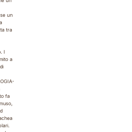
che un
 se un
a
ta tra
. I
mito a
di
LOGIA-
a
to fa
 muso,
ed
rachea
lari.