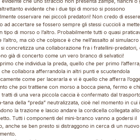
è evidente che uno straccio non presenta zampe, fianchi o 
ltrettanto evidente che i due tipi di morso si possono
lmente osservare nei piccoli predatori! Non credo di esser
to ad accertare se fossero sempre gli stessi cuccioli a mette
n tipo di morso o l’altro. Probabilmente tutti o quasi pratic
e l’altro, ma ciò che colpisce è che nell’assalto al simulacro 
si concretizza una collaborazione fra i fratellini-predatori,
no già di concerto come un vero branco di selvatici!
l primo che individua la preda, quello che per primo l’afferra
 che collabora afferrandola in altri punti e scuotendola
camente come per lacerarla e vi è quello che afferra l’ogge
nto che poi trattiene con morso a bocca piena, fermo e ch
 tratti di una vera piccola caccia è confermato dal trasport
-tana della “preda” neutralizzata, cioè nel momento in cui 
ono la trazione e lascio andare la cordicella collegata allo
etto. Tutti i componenti del mini-branco vanno a godersi il
no, anche se ben presto si distraggono in cerca di un nuovo
imento.