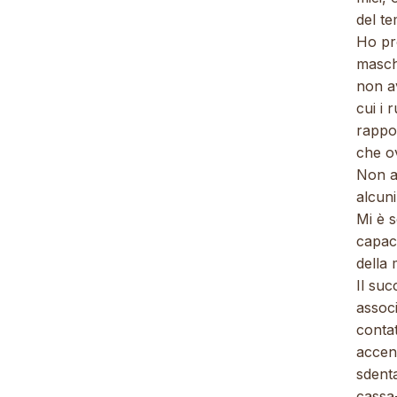
del t
Ho pr
masch
non a
cui i 
rappor
che o
Non a
alcuni
Mi è 
capaci
della
Il su
associ
contat
accen
sdenta
cassa