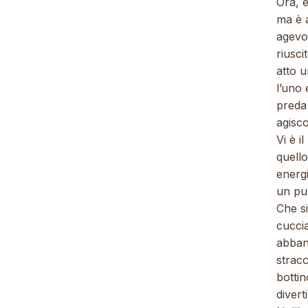
Ora, 
ma è a
agevo
riusci
atto u
l’uno 
preda 
agisco
Vi è i
quello
energi
un pu
Che si
cuccia
abband
stracc
botti
divert