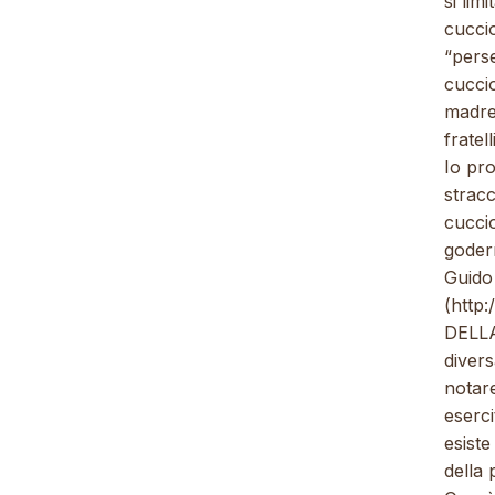
si lim
cuccio
“perse
cuccio
madre 
fratel
Io pr
stracc
cuccio
goderm
Guido
(
http
DELLA
divers
notar
eserci
esist
della 