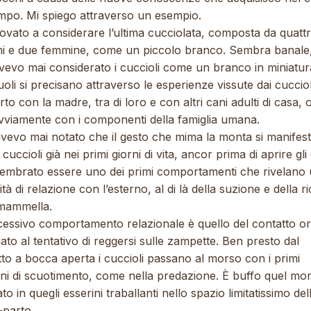
empo. Mi spiego attraverso un esempio.
ovato a considerare l’ultima cucciolata, composta da quatt
i e due femmine, come un piccolo branco. Sembra banale
vevo mai considerato i cuccioli come un branco in miniatura
ruoli si precisano attraverso le esperienze vissute dai cucciol
to con la madre, tra di loro e con altri cani adulti di casa, o
vviamente con i componenti della famiglia umana.
vevo mai notato che il gesto che mima la monta si manifest
 cuccioli già nei primi giorni di vita, ancor prima di aprire gli
sembrato essere uno dei primi comportamenti che rivelano
tà di relazione con l’esterno, al di là della suzione e della r
 mammella.
ccessivo comportamento relazionale è quello del contatto or
ato al tentativo di reggersi sulle zampette. Ben presto dal
to a bocca aperta i cuccioli passano al morso con i primi
ni di scuotimento, come nella predazione. È buffo quel mo
to in quegli esserini traballanti nello spazio limitatissimo del
-parto.