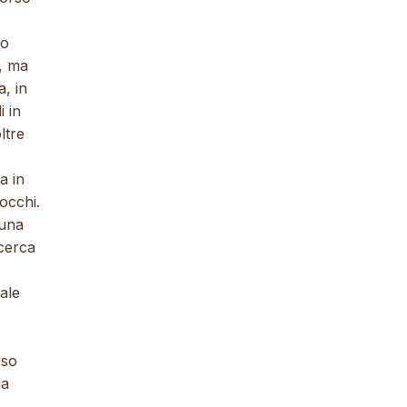
ro
, ma
, in
i in
ltre
a in
 occhi.
 una
icerca
ale
rso
la