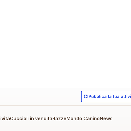
Pubblica
la tua attiv
ività
Cuccioli in vendita
Razze
Mondo Canino
News