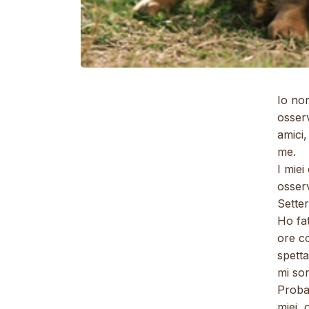
Io non
osserv
amici
me.
I miei
osser
Setter
Ho fa
ore co
spetta
mi so
Probab
miei,