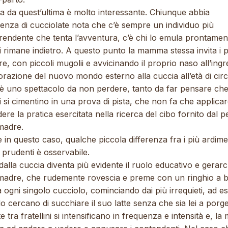
ta da quest’ultima è molto interessante. Chiunque abbia
enza di cucciolate nota che c’è sempre un individuo più
prendente che tenta l’avventura, c’è chi lo emula prontamen
i rimane indietro. A questo punto la mamma stessa invita i p
re, con piccoli mugolii e avvicinando il proprio naso all’ingr
orazione del nuovo mondo esterno alla cuccia all’età di cir
è uno spettacolo da non perdere, tanto da far pensare che
i si cimentino in una prova di pista, che non fa che applica
ere la pratica esercitata nella ricerca del cibo fornito dal p
madre.
in questo caso, qualche piccola differenza fra i più ardime
ù prudenti è osservabile.
dalla cuccia diventa più evidente il ruolo educativo e gerar
 madre, che rudemente rovescia e preme con un ringhio a 
 ogni singolo cucciolo, cominciando dai più irrequieti, ad 
 cercano di succhiare il suo latte senza che sia lei a porge
te tra fratellini si intensificano in frequenza e intensità e, la