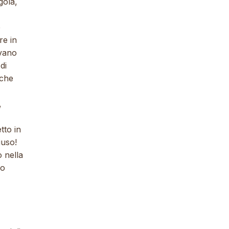
gola,
e
re in
avano
di
 che
,
tto in
iuso!
o nella
io