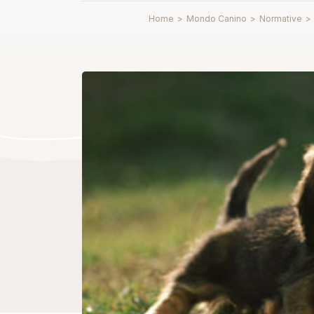
Home
>
Mondo Canino
>
Normative
>