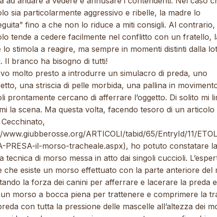
ita ad andare a vedere e annusare i contendenti. Nel caso 
lo sia particolarmente aggressivo e ribelle, la madre lo
guita” fino a che non lo riduce a miti consigli. Al contrario,
lo tende a cedere facilmente nel conflitto con un fratello, l
lo stimola a reagire, ma sempre in momenti distinti dalla lot
li. Il branco ha bisogno di tutti!
ovo molto presto a introdurre un simulacro di preda, uno
etto, una striscia di pelle morbida, una pallina in movimento
li prontamente cercano di afferrare l’oggetto. Di solito mi li
i la scena. Ma questa volta, facendo tesoro di un articolo 
 Cecchinato,
://www.giubberosse.org/ARTICOLI/tabid/65/EntryId/11/ETO
-PRESA-il-morso-tracheale.aspx
), ho potuto constatare l
a tecnica di morso messa in atto dai singoli cuccioli. L’esper
e che esiste un morso effettuato con la parte anteriore del
tando la forza dei canini per afferrare e lacerare la preda 
e un morso a bocca piena per trattenere e comprimere la t
preda con tutta la pressione delle mascelle all’altezza dei mo