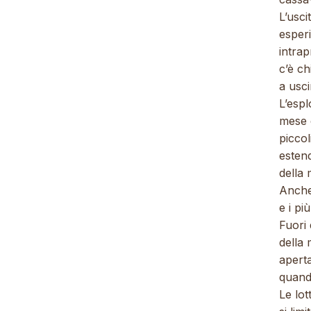
L’usci
esperi
intra
c’è ch
a usci
L’espl
mese 
piccol
estend
della 
Anche 
e i pi
Fuori 
della
aperta
quando
Le lot