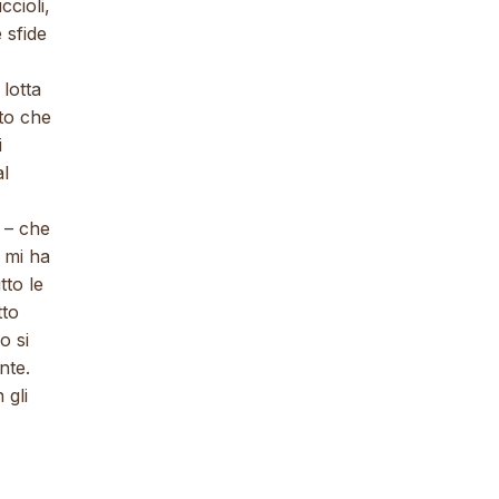
cioli,
 sfide
 lotta
to che
i
l
e – che
 mi ha
tto le
tto
o si
nte.
 gli