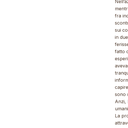
Nell’a
mentre
fra i
scontr
sui c
in due
feris
fatto 
esperi
aveva
tranqu
inform
capire
sono r
Anzi, 
umani
La pr
attrav