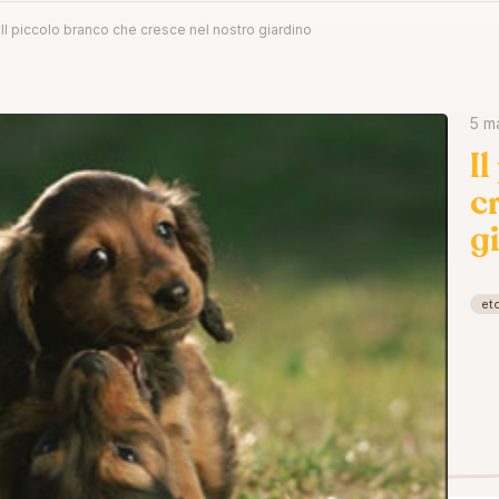
Il piccolo branco che cresce nel nostro giardino
5 m
I
c
g
et