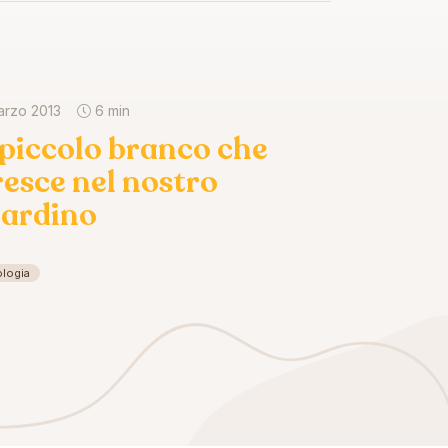
arzo 2013
6 min
l piccolo branco che
resce nel nostro
iardino
ologia